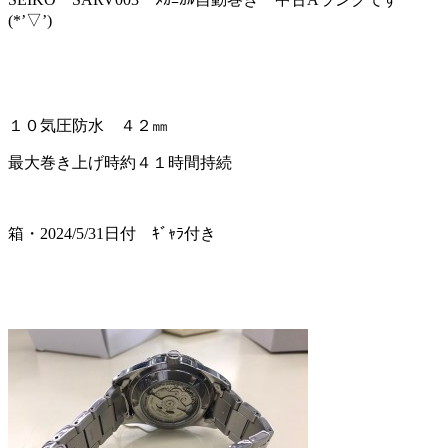
(*’▽’)
１０気圧防水 ４２㎜
最大巻き上げ時約４１時間持続
箱・2024/5/31日付 ｷﾞｬﾗ付き