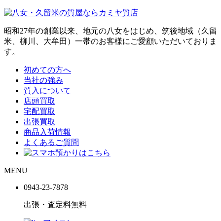
昭和27年の創業以来、地元の八女をはじめ、筑後地域（久留
米、柳川、大牟田）一帯のお客様にご愛顧いただいておりま
す。
初めての方へ
当社の強み
質入について
店頭買取
宅配買取
出張買取
商品入荷情報
よくあるご質問
MENU
0943-
23
-
78
78
出張・査定料
無料