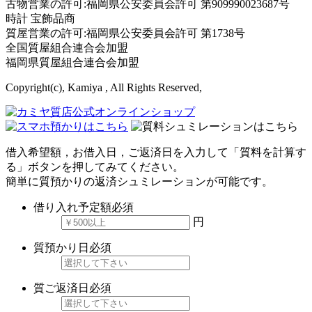
古物営業の許可:福岡県公安委員会許可 第909990023687号
時計 宝飾品商
質屋営業の許可:福岡県公安委員会許可 第1738号
全国質屋組合連合会加盟
福岡県質屋組合連合会加盟
Copyright(c), Kamiya , All Rights Reserved,
借入希望額，お借入日，ご返済日を入力して「質料を計算す
る」ボタンを押してみてください。
簡単に質預かりの返済シュミレーションが可能です。
借り入れ予定額
必須
円
質預かり日
必須
質ご返済日
必須