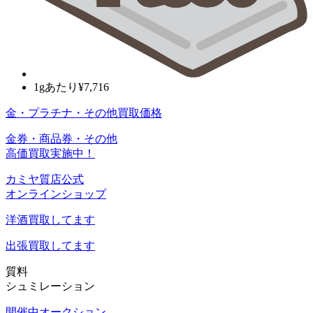
1gあたり
¥7,716
金・プラチナ・その他買取価格
金券・商品券・その他
高価買取実施中！
カミヤ質店公式
オンラインショップ
洋酒
買取してます
出張買取
してます
質料
シュミレーション
開催中オークション