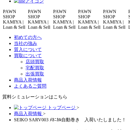
AWN
PAWN
PAWN
PAWN
PAWN
PA
HOP
SHOP
SHOP
SHOP
SHOP
SHO
AMIYA |
KAMIYA |
KAMIYA |
KAMIYA |
KAMIYA |
KAM
an & Sell
Loan & Sell
Loan & Sell
Loan & Sell
Loan & Sell
Loan
初めての方へ
当社の強み
質入について
買取について
店頭買取
宅配買取
出張買取
商品入荷情報
よくあるご質問
質料シミュレーションは
こちら
トップページ
>
商品入荷情報
>
SEIKO SARV003 ﾒｶﾆｶﾙ自動巻き 入荷いたしました！