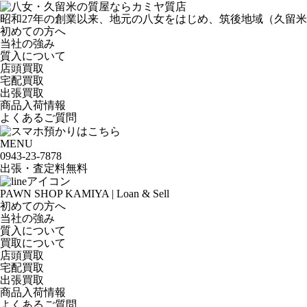
昭和27年の創業以来、地元の八女をはじめ、筑後地域（久留
初めての方へ
当社の強み
質入について
店頭買取
宅配買取
出張買取
商品入荷情報
よくあるご質問
MENU
0943-
23
-
78
78
出張・査定料
無料
PAWN SHOP KAMIYA | Loan & Sell
初めての方へ
当社の強み
質入について
買取について
店頭買取
宅配買取
出張買取
商品入荷情報
よくあるご質問