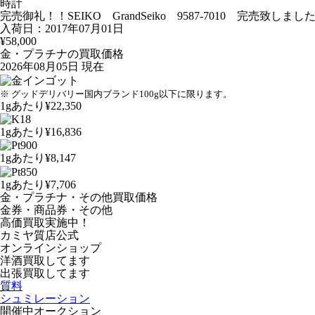
時計
完売御礼！！SEIKO GrandSeiko 9587-7010 完売致しました
入荷日：2017年07月01日
¥58,000
金・プラチナの買取価格
2026年08月05日 現在
※ グッドデリバリー国内ブランド100g以下に限ります。
1gあたり
¥22,350
1gあたり
¥16,836
1gあたり
¥8,147
1gあたり
¥7,706
金・プラチナ・その他買取価格
金券・商品券・その他
高価買取実施中！
カミヤ質店公式
オンラインショップ
洋酒
買取してます
出張買取
してます
質料
シュミレーション
開催中オークション