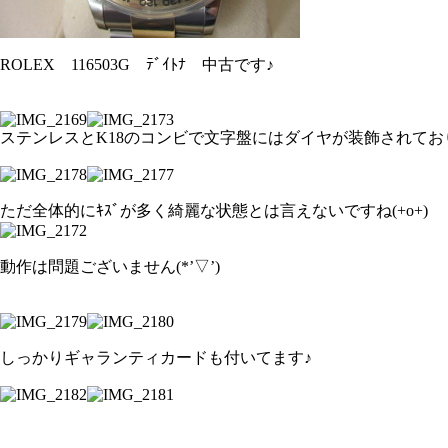
ROLEX 116503G ﾃﾞｲﾄﾅ 中古です♪
ステンレスとK18のコンビで文字盤にはダイヤが装飾されており
ただ全体的にｷｽﾞが多く綺麗な状態とは言えないですね(+o+)
動作は問題ございません(*’▽’)
しっかりギャランティカードも付いてます♪