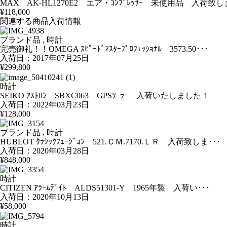
MAX AK-HL1270E2 エア・ｺﾝﾌﾟﾚｯｻｰ 未使用品 入荷致
¥118,000
関連する商品入荷情報
ブランド品 , 時計
完売御礼！！OMEGA ｽﾋﾟｰﾄﾞﾏｽﾀｰﾌﾟﾛﾌｪｯｼｮﾅﾙ 3573.50･･･
入荷日：2017年07月25日
¥299,800
時計
SEIKO ｱｽﾄﾛﾝ SBXC063 GPSｿｰﾗｰ 入荷いたしました！
入荷日：2022年03月23日
¥128,000
ブランド品 , 時計
HUBLOT ｸﾗｼｯｸﾌｭｰｼﾞｮﾝ 521.ＣＭ.7170.ＬＲ 入荷致しま･･･
入荷日：2020年03月28日
¥848,000
時計
CITIZEN ｱﾗｰﾑﾃﾞｲﾄ ALDS51301-Y 1965年製 入荷い･･･
入荷日：2020年10月13日
¥58,000
時計