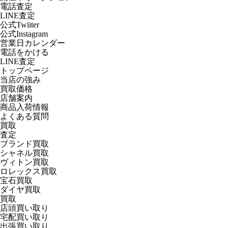
電話査定
LINE査定
公式Twiiter
公式Instagram
営業日カレンダー
電話をかける
LINE査定
トップページ
当店の強み
買取価格
店舗案内
商品入荷情報
よくある質問
買取
査定
ブランド買取
シャネル買取
ヴィトン買取
ロレックス買取
宝石買取
ダイヤ買取
買取
店頭買い取り
宅配買い取り
出張買い取り