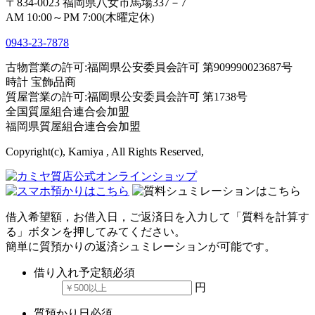
〒834-0023 福岡県八女市馬場337－7
AM 10:00～PM 7:00(木曜定休)
0943-
23
-
78
78
古物営業の許可:福岡県公安委員会許可 第909990023687号
時計 宝飾品商
質屋営業の許可:福岡県公安委員会許可 第1738号
全国質屋組合連合会加盟
福岡県質屋組合連合会加盟
Copyright(c), Kamiya , All Rights Reserved,
借入希望額，お借入日，ご返済日を入力して「質料を計算す
る」ボタンを押してみてください。
簡単に質預かりの返済シュミレーションが可能です。
借り入れ予定額
必須
円
質預かり日
必須