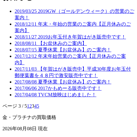
2019/03/25
2019GW（ゴールデンウィーク）の営業のご
案内！
2018/12/11
年末・年始の営業のご案内【正月休みのご
案内】
2018/11/27
2019お年玉付き年賀はがき販売中です！
2018/08/11
【お盆休みのご案内】
2018/07/15
夏季休業【お盆休み】のご案内！
2017/12/12
年末年始営業のご案内【正月休みのご案
内】
2017/11/03
【年賀はがき販売中】平成30年度お年玉付
郵便葉書を４８円で激安販売中です！
2017/08/08
夏季休業【お盆休み】のご案内！
2017/06/06
2017かもめーる販売中です！
2017/04/08
TVCM放映はじめました！
ページ 3 / 5
1
2
3
4
5
金・プラチナの買取価格
2026年08月08日 現在