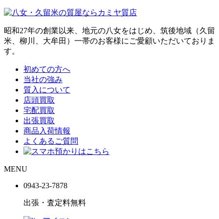
昭和27年の創業以来、地元の八女をはじめ、筑後地域（久留
米、柳川、大牟田）一帯のお客様にご愛顧いただいておりま
す。
初めての方へ
当社の強み
質入について
店頭買取
宅配買取
出張買取
商品入荷情報
よくあるご質問
MENU
0943-
23
-
78
78
出張・査定料
無料