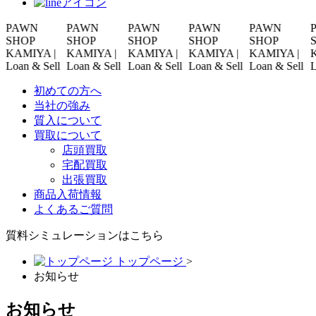
AWN
PAWN
PAWN
PAWN
PAWN
PA
HOP
SHOP
SHOP
SHOP
SHOP
SHO
AMIYA |
KAMIYA |
KAMIYA |
KAMIYA |
KAMIYA |
KAM
an & Sell
Loan & Sell
Loan & Sell
Loan & Sell
Loan & Sell
Loan
初めての方へ
当社の強み
質入について
買取について
店頭買取
宅配買取
出張買取
商品入荷情報
よくあるご質問
質料シミュレーションは
こちら
トップページ
>
お知らせ
お知らせ