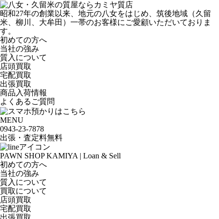
昭和27年の創業以来、地元の八女をはじめ、筑後地域（久留
米、柳川、大牟田）一帯のお客様にご愛顧いただいておりま
す。
初めての方へ
当社の強み
質入について
店頭買取
宅配買取
出張買取
商品入荷情報
よくあるご質問
MENU
0943-
23
-
78
78
出張・査定料
無料
PAWN SHOP KAMIYA | Loan & Sell
初めての方へ
当社の強み
質入について
買取について
店頭買取
宅配買取
出張買取