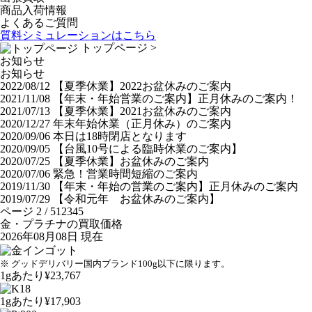
商品入荷情報
よくあるご質問
質料シミュレーションは
こちら
トップページ
>
お知らせ
お知らせ
2022/08/12
【夏季休業】2022お盆休みのご案内
2021/11/08
【年末・年始営業のご案内】正月休みのご案内！
2021/07/13
【夏季休業】2021お盆休みのご案内
2020/12/27
年末年始休業（正月休み）のご案内
2020/09/06
本日は18時閉店となります
2020/09/05
【台風10号による臨時休業のご案内】
2020/07/25
【夏季休業】お盆休みのご案内
2020/07/06
緊急！営業時間短縮のご案内
2019/11/30
【年末・年始の営業のご案内】正月休みのご案内
2019/07/29
【令和元年 お盆休みのご案内】
ページ 2 / 5
1
2
3
4
5
金・プラチナの買取価格
2026年08月08日 現在
※ グッドデリバリー国内ブランド100g以下に限ります。
1gあたり
¥23,767
1gあたり
¥17,903