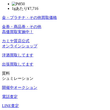
1gあたり
¥7,716
金・プラチナ・その他買取価格
金券・商品券・その他
高価買取実施中！
カミヤ質店公式
オンラインショップ
洋酒
買取してます
出張買取
してます
質料
シュミレーション
開催中オークション
電話査定
LINE査定