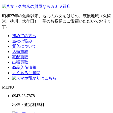
昭和27年の創業以来、地元の八女をはじめ、筑後地域（久留
米、柳川、大牟田）一帯のお客様にご愛顧いただいておりま
す。
初めての方へ
当社の強み
質入について
店頭買取
宅配買取
出張買取
商品入荷情報
よくあるご質問
MENU
0943-
23
-
78
78
出張・査定料
無料