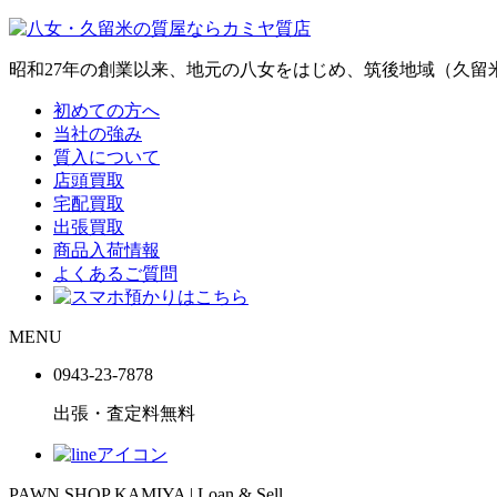
昭和27年の創業以来、地元の八女をはじめ、筑後地域（久
初めての方へ
当社の強み
質入について
店頭買取
宅配買取
出張買取
商品入荷情報
よくあるご質問
MENU
0943-
23
-
78
78
出張・査定料
無料
PAWN SHOP KAMIYA | Loan & Sell