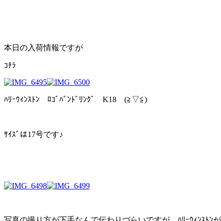
本日の入荷情報ですが
ｺﾁﾗ
ﾊﾘｰｳｨﾝｽﾄﾝ ﾛｺﾞﾊﾞﾝﾄﾞﾘﾝｸﾞ K18 (≧▽≦)
ｻｲｽﾞは17号です♪
写真の撮り方が下手なんで伝わりづらいですが、ﾊﾘｰｳｨﾝｽﾄ