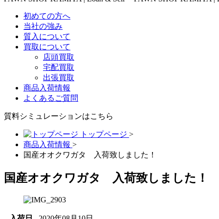
初めての方へ
当社の強み
質入について
買取について
店頭買取
宅配買取
出張買取
商品入荷情報
よくあるご質問
質料シミュレーションは
こちら
トップページ
>
商品入荷情報
>
国産オオクワガタ 入荷致しました！
国産オオクワガタ 入荷致しました！
入荷日
2020年08月10日