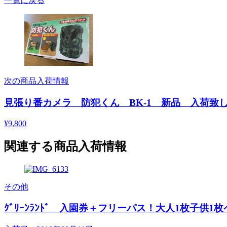
一覧に戻る
次の商品入荷情報
見張り番カメラ 防犯くん BK-1 新品 入荷致
¥9,800
関連する商品入荷情報
その他
ｸﾞﾘｰﾝﾗﾝﾄﾞ 入園券＋フリーパス！大人1枚子供