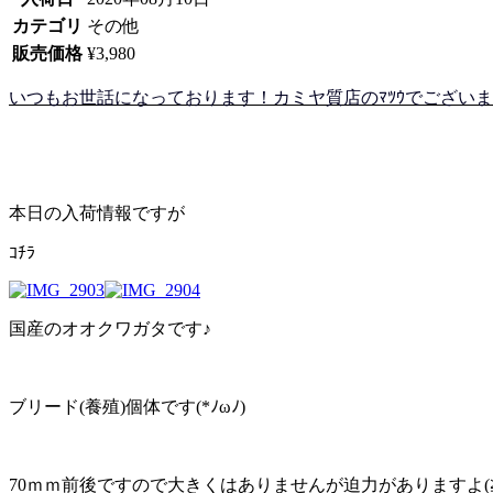
カテゴリ
その他
販売価格
¥3,980
いつもお世話になっております！カミヤ質店のﾏﾂｳでございます!(
本日の入荷情報ですが
ｺﾁﾗ
国産のオオクワガタです♪
ブリード(養殖)個体です(*ﾉωﾉ)
70ｍｍ前後ですので大きくはありませんが迫力がありますよ(≧