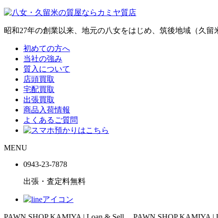
昭和27年の創業以来、地元の八女をはじめ、筑後地域（久
初めての方へ
当社の強み
質入について
店頭買取
宅配買取
出張買取
商品入荷情報
よくあるご質問
MENU
0943-
23
-
78
78
出張・査定料
無料
AMIYA | Loan & Sell
PAWN SHOP KAMIYA | Loan & Sell
P