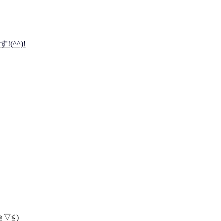
^^)!
▽≦)